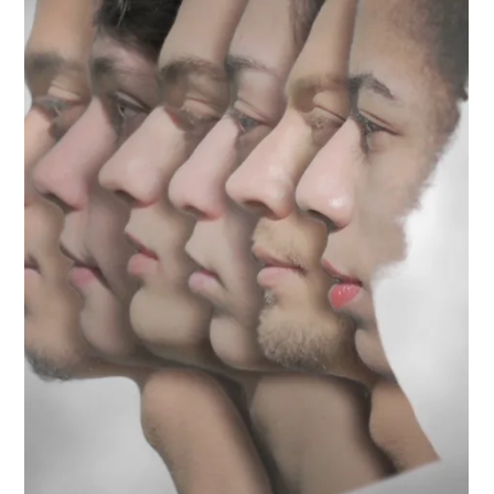
7.05.2020 г.
време за четене: 2 мин.
Reviews
„Не казвай на мама“ – новото
стойностно четиво в колекцията
на Bulgaria ON ART
Социалната насоченост и докосващата история на
първия роман на Николай Йорданов – „ Не казвай на
мама “, съвсем заслужено става част от ...