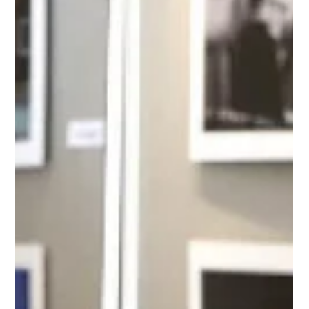
таланти“ от доц. д-р Ема
Константинова
В поканата за премиерата на най-новата си книга
д-р Николай Йорданов пише: „Тази книга е
неочаквана дори за мен. Никога не съм бил...