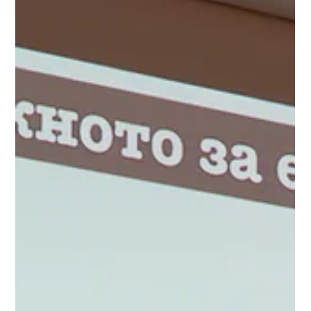
През последните 20 години българският ефир е
изпълнен с много и различни риалити предавания,
които съставляват важна част от програмните...