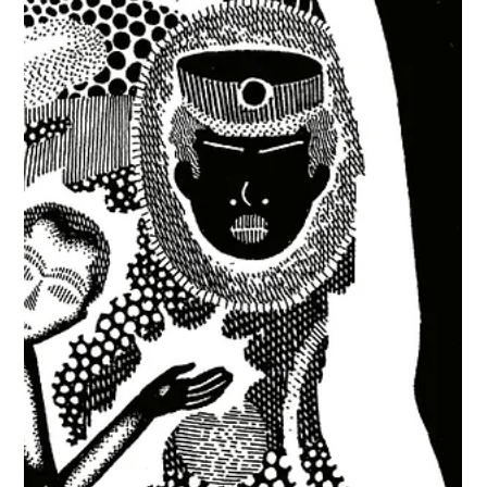
от Марта Божикова „Не казвай на мама“ – един
съвременен роман на Николай Йорданов, който
открих съвсем случайно, търсейки друга книга с...