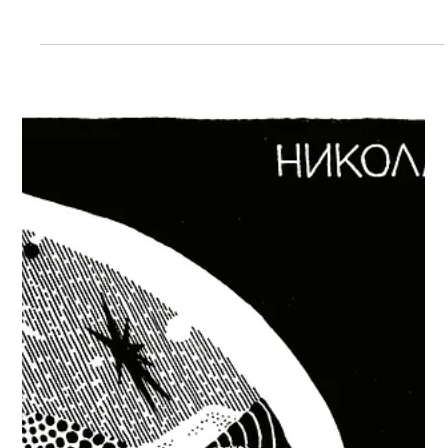
11.01.2021 г.
време за четене: 2 мин.
Reviews
Какво четеш... "Не казвай на
мама"