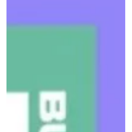
10.05.2020 г.
време за четене: 3 мин.
Reviews
Мимо Гарсия препоръчва „Не
казвай на мама“
От залеза на петъка до зората на неделята
прекарах забил главата в телефона. Не бях във