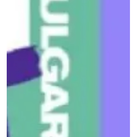
Фейсбук, не зяпах зайчета и котенца…
Преживявах...