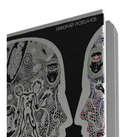
преподавателят в Академията
Николай Йорданов
НАТФИЗ представя втория си риалити формат
„Изпитът“, заснет по повод 50- годишнината от
създаването на Факултет „Екранни изкуства“.
За...