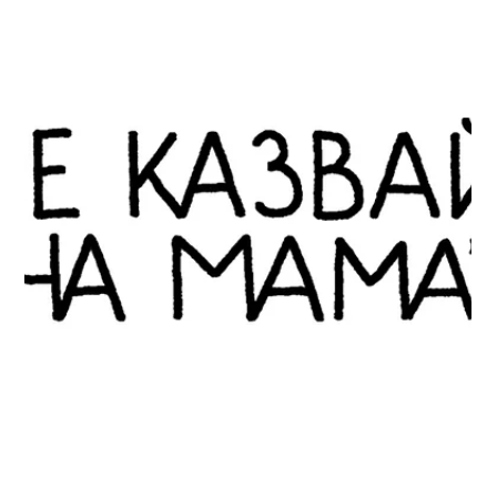
11.06.2023 г.
време за четене: 5 мин.
Interviews
"НАТФИЗ може да е добър
източник на кадри, тъй като
тук се снима всичко", казва