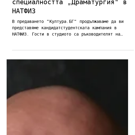
22.04
време за четене: 1 мин.
Interviews
Култура.БГ: Представяне на
специалността „Драматургия“ в
НАТФИЗ
В предаването "Култура.БГ" продължаваме да ви
представяме кандидатстудентската кампания в
НАТФИЗ. Гости в студиото са ръководителят на
специалност "Драматургия" - доц. д-р Николай
Йорданов и Ирина Иванова, която ни представя
специалността "Филмова и телевизионна
журналистика".