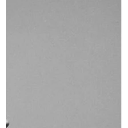
24.04.2025 г.
време за четене: 1 мин.
Interviews
От баба до бебе могат да
участват в кастингите за новия
сезон на „България търси
талант“
Аматьори, професионалисти и истински ентусиасти –
от близо и далеч, от баба до бебе, с всякакви
таланти или най-неочаквани способности,...