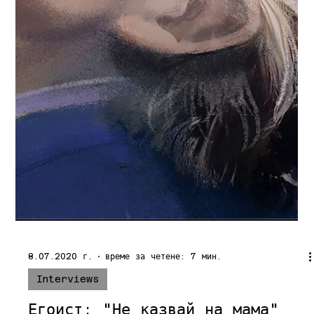
26.03.2021 г.
време за четене: 1 мин.
Interviews
Сценаристът Николай Йорданов в
ролята на ментор в първата
дигитална лаборатория -
Digital Indie Lab