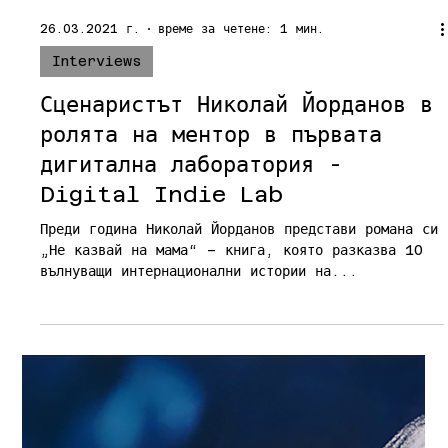
“Не казвай на мама” - романът,
който търси достойнство за
хората без право на любов
Николай Йорданов е работил като креативен
продуцент на най-големите ТВ формати у нас. В
момента е асистент по драматургия в НАТФИЗ...