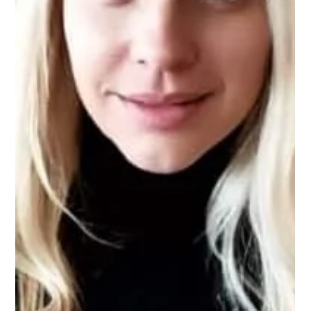
22.06.2022 г.
време за четене: 4 мин.
Interviews
Интервю за Lifebites.bg:
"Чувствам се безсилен пред
простотията"
Кой е Николай Йорданов? Тийнейджър в тялото на
мъж на възраст, която навремето погрешно се
определяше като средна. Иначе чисто...