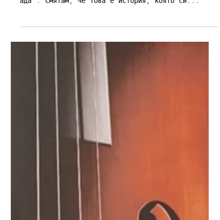
7.10.2025 г.
време за четене: 2 мин.
Interviews
Николай Йорданов: "Истината за
трагедията в Бенгази така и не
беше напълно изяснена"
"Кандидатстваме в Националния филмов център за
разработване на сценарий по книгата "Записки от
ада“. Смятам, че това е история, която си...