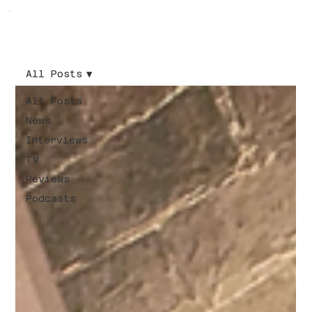
All Posts
All Posts
News
Interviews
TV
Reviews
Podcasts