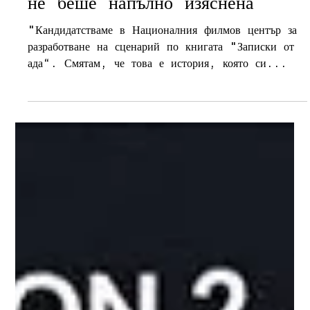
Николай Йорданов: "Истината
за трагедията в Бенгази така и
не беше напълно изяснена"
"Кандидатстваме в Националния филмов център за
разработване на сценарий по книгата "Записки от
ада“. Смятам, че това е история, която си...