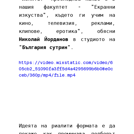
нашия факултет - "Екранни 
изкуства", където ги учим на 
кино, телевизия, реклами, 
клипове, еротика", обясни 
Николай Йорданов
 в студиото на 
"
България сутрин
".
https://video.wixstatic.com/video/6
05cb2_51090fa3ff5d4a4295699b6b08e0c
ceb/360p/mp4/file.mp4
Идеята на риалити формата е да 
покаже как преминава подборът 