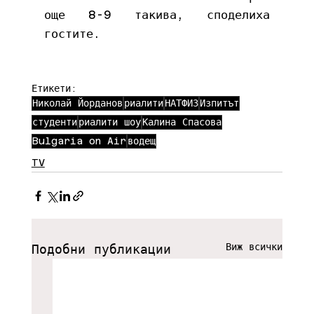
още 8-9 такива, споделиха 
гостите.
Етикети:
Николай Йорданов
риалити
НАТФИЗ
Изпитът
студенти
риалити шоу
Калина Спасова
Bulgaria on Air
водещ
TV
Виж всички
Подобни публикации