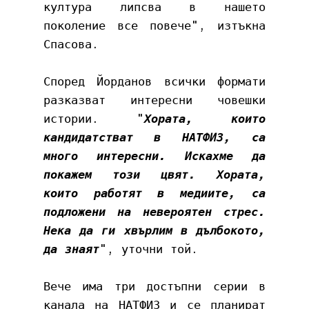
култура липсва в нашето 
поколение все повече", изтъкна 
Спасова.
Според Йорданов всички формати 
разказват интересни човешки 
истории. "
Хората, които 
кандидатстват в НАТФИЗ, са 
много интересни. Искахме да 
покажем този цвят. Хората, 
които работят в медиите, са 
подложени на невероятен стрес. 
Нека да ги хвърлим в дълбокото, 
да знаят
", уточни той. 
Вече има три достъпни серии в 
канала на НАТФИЗ и се планират 