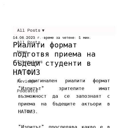
All Posts
14.06.2023 г.
време за четене: 1 мин.
All Posts
Риалити формат
подготвя приема на
News
бъдещи студенти в
Interviews
НАТФИЗ
TV
С оригинален риалити формат 
Reviews
"Изпитът" зрителите имат 
Podcasts
възможност да се запознаят с 
приема на бъдещите актьори в 
НАТФИЗ. 
"Изпитът" проследява какво е в 