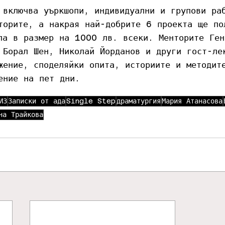
 включва уъркшопи, индивидуални и групови ра
торите, а накрая най-добрите 6 проекта ще по
па в размер на 1000 лв. всеки. Менторите Ген
 Борал Шен, Николай Йорданов и други гост-ле
жение, споделяйки опита, историите и методит
ение на пет дни.
ИЗ
Записки от ада
Single Step
драматургия
Мария Атанасова
на Трайкова