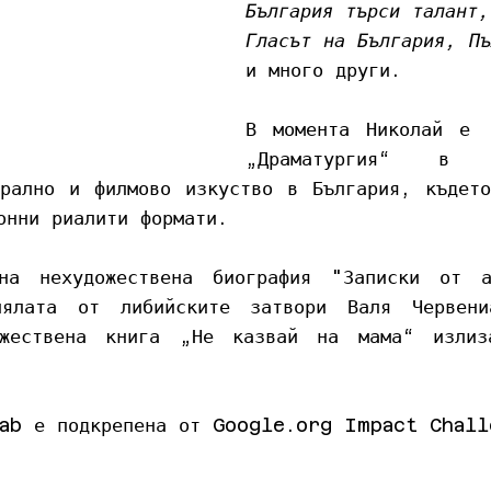
България търси талант
Гласът на България, Пъ
и много други.
В момента Николай е  
„Драматургия“ в На
рално и филмово изкуство в България, където
онни риалити формати. 
а нехудожествена биография "Записки от а
ялата от либийските затвори Валя Червени
жествена книга „Не казвай на мама“ излиз
ab е подкрепена от 
Google.org
 Impact Chall