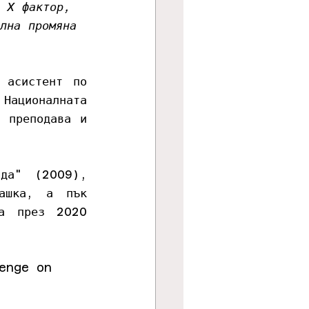
, X фактор, 
лна промяна
асистент по 
ционалната 
 преподава и 
да" (2009), 
ашка, а пък 
а през 2020 
enge on 