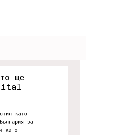
V
Podcasts
Visuals
йто ще
gital
отил като 
България за 
я като 