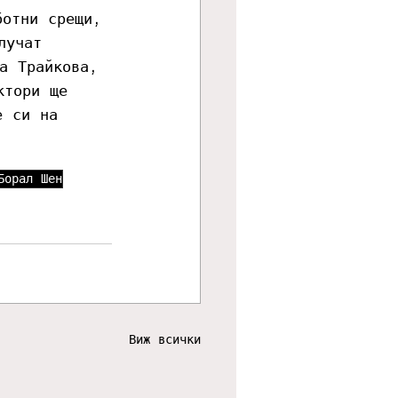
ботни срещи, 
лучат 
а Трайкова, 
ктори ще 
е си на 
Борал Шен
Виж всички