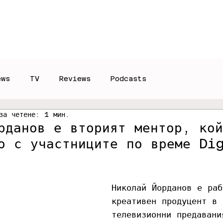
Reviews
Interviews
T
ews
TV
Reviews
Podcasts
за четене: 1 мин.
рданов е вторият ментор, ко
о с участниците по време Di
Николай Йорданов е раб
креативен продуцент в 
телевизионни предавани