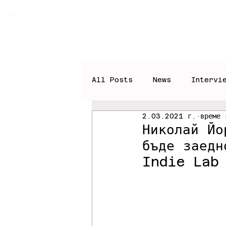
Home
Books
News
All Posts
News
Intervi
2.03.2021 г.
време 
Николай Йо
бъде заедн
Indie Lab