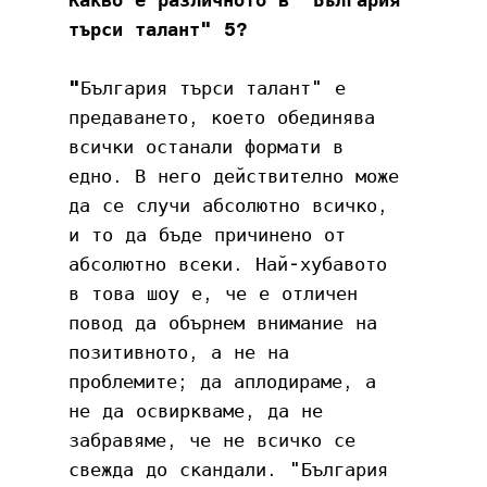
Какво е различното в "България 
търси талант" 5?
"
България търси талант" е 
предаването, което обединява 
всички останали формати в 
едно. В него действително може 
да се случи абсолютно всичко, 
и то да бъде причинено от 
абсолютно всеки. Най-хубавото 
в това шоу е, че е отличен 
повод да обърнем внимание на 
позитивното, а не на 
проблемите; да аплодираме, а 
не да освиркваме, да не 
забравяме, че не всичко се 
свежда до скандали. "България 