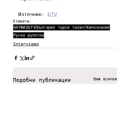
Източник: 
bTV
Етикети:
НАТФИЗ
bTV
България търси талант
Кинознание
Руска рулетка
Interviews
Виж всички
Подобни публикации