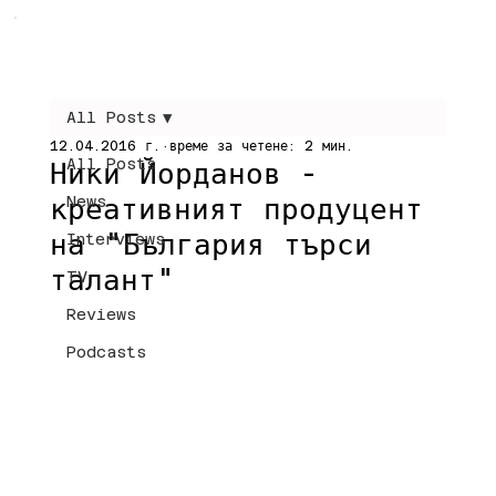
All Posts
12.04.2016 г.
време за четене: 2 мин.
All Posts
Ники Йорданов -
креативният продуцент
News
на "България търси
Interviews
талант"
TV
Reviews
Podcasts