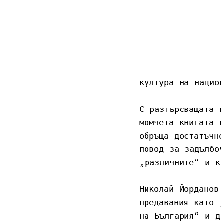
култура на наци
С разтърсващата 
момчета книгата 
обръща достатъчн
повод за задълбо
„различните“ и к
Николай Йорданов
предавания като 
на България“ и д