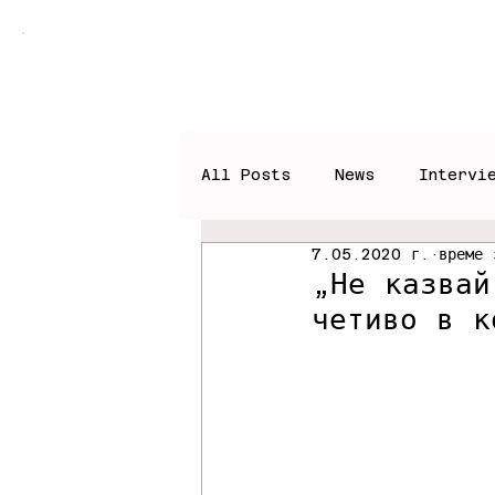
Home
Books
News
All Posts
News
Intervi
7.05.2020 г.
време 
„Не казвай
четиво в к