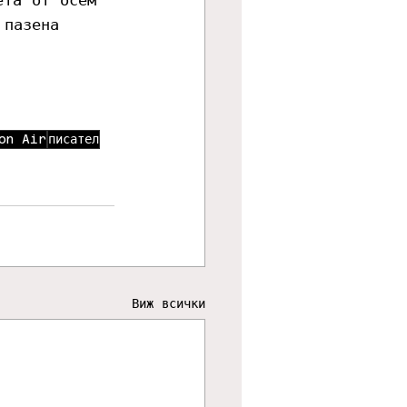
 пазена 
on Air
писател
Виж всички