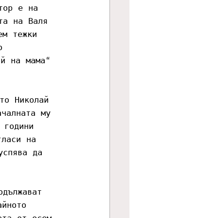
тор е на 
та на Валя 
ем тежки 
о 
ай на мама“ 
то Николай 
ачалната му 
 години 
гласи на 
успява да 
одължават 
айното 
ета от осем 