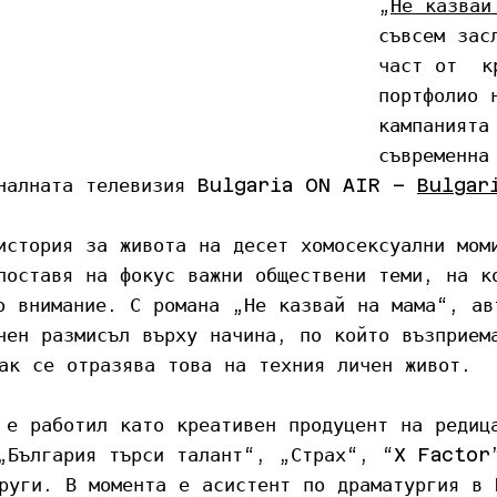
„
Не казвай
съвсем зас
част от  к
портфолио 
кампанията
съвременна
оналната телевизия Bulgaria ON AIR – 
Bulgar
история за живота на десет хомосексуални мом
поставя на фокус важни обществени теми, на к
о внимание. С романа „Не казвай на мама“, ав
чен размисъл върху начина, по който възприем
ак се отразява това на техния личен живот.
 е работил като креативен продуцент на редиц
„България търси талант“, „Страх“, “X Factor
руги. В момента е асистент по драматургия в 