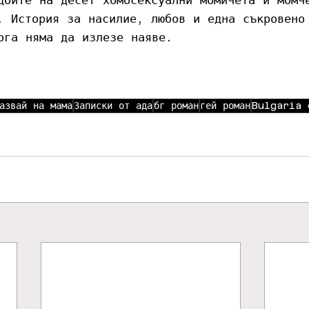
. История за насилие, любов и една съкровено
ога няма да излезе наяве.
азвай на мама
Записки от ада
бг роман
гей роман
Bulgaria 