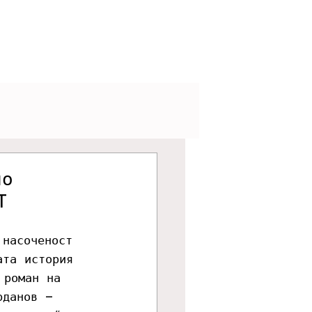
V
Podcasts
Visuals
но
T
 насоченост 
ата история 
 роман на 
рданов – 