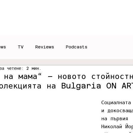
Reviews
Interviews
T
ews
TV
Reviews
Podcasts
за четене: 2 мин.
 на мама“ – новото стойност
олекцията на Bulgaria ON AR
Социалната
и докосващ
на първия 
Николай Йо