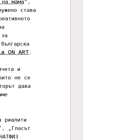
 на мама
“, 
лужено става 
реативното 
на 
 за 
 българска 
ia ON ART
. 
ичета и 
оито не се 
торът дава 
аме 
а риалити 
”, „Гласът 
НАТФИЗ 