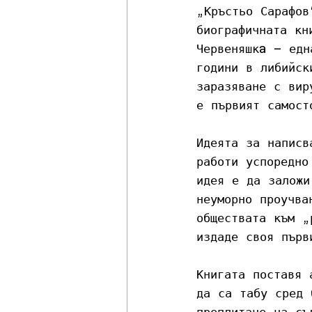
„Кръстьо Сарафов
биографичната кн
Червеняшкa – едн
години в либийск
заразяване с вир
е първият самост
Идеята за написв
работи успоредно
идея е да заложи
неуморно проучва
обществата към „
издаде своя първ
Книгата поставя 
да са табу сред 
преплитане на съ