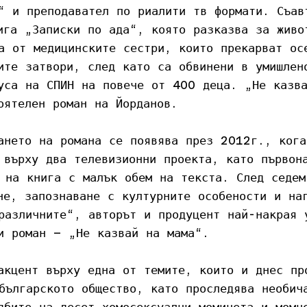
“ и преподавател по риалити тв формати. Съав
ига „Записки по ада“, която разказва за живо
а от медицинските сестри, които прекарват ос
ите затвори, след като са обвинени в умишлен
уса на СПИН на повече от 400 деца. „Не казв
оятелен роман на Йорданов.
ането на романа се появява през 2012г., кога
 върху два телевизионни проекта, като първон
 на книга с малък обем на текста. След седем
не, запознаване с културните особености и на
различните“, авторът и продуцент най-накрая 
и роман – „Не казвай на мама“.
акцент върху една от темите, които и днес пр
българското общество, като проследява необич
дбите на десет хомосексуални момичета и момч