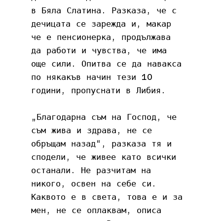
в Бяла Слатина. Разказа, че с 
дечицата се зарежда и, макар 
че е пенсионерка, продължава 
да работи и чувства, че има 
още сили. Опитва се да навакса 
по някакъв начин тези 10 
години, пропуснати в Либия.
„Благодарна съм на Господ, че 
съм жива и здрава, не се 
обръщам назад“, разказа тя и 
сподели, че живее като всички 
останали. Не разчитам на 
никого, освен на себе си. 
Каквото е в света, това е и за 
мен, не се оплаквам, описа 