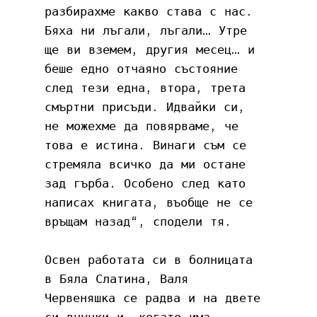
разбирахме какво става с нас. 
Бяха ни лъгали, лъгали… Утре 
ще ви вземем, другия месец… и 
беше едно отчаяно състояние 
след тези една, втора, трета 
смъртни присъди. Идвайки си, 
не можехме да повярваме, че 
това е истина. Винаги съм се 
стремяла всичко да ми остане 
зад гърба. Особено след като 
написах книгата, въобще не се 
връщам назад“, сподели тя.
Освен работата си в болницата 
в Бяла Слатина, Валя 
Червеняшка се радва и на двете 
си внучки и, когато има 