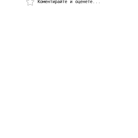
Коментирайте и оценете...
Как се създава хитово риалити:
Истории от Николай Йорданов