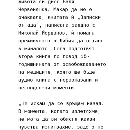
живота си днес Валя 
Червеняшка. Макар да не е 
очаквала, книгата ѝ „Записки 
от ада“, написана заедно с 
Николай Йорданов, ѝ помага 
преживяното в Либия да остане 
в миналото. Сега подготвят 
втора книга по повод 15-
годишнината от освобождаването 
на медиците, която ще бъде 
аудио книга с неразказани и 
несподелени моменти.
„Не искам да се връщам назад. 
В момента, когато излетяхме, 
не мога да ви обясня какви 
чувства изпитвахме, защото не 