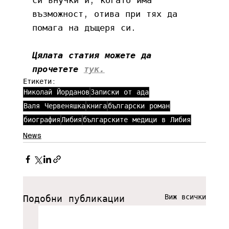
възможност, отива при тях да 
помага на дъщеря си.
Цялата статия можете да 
прочетете
тук.
Етикети:
Николай Йорданов
Записки от ада
Валя Червеняшка
книга
български роман
биография
Либия
българските медици в Либия
News
Виж всички
Подобни публикации