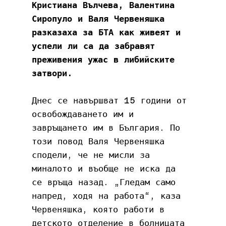
Кристиана Вълчева, Валентина 
Сиропуло и Валя Червеняшка 
разказаха за БТА как живеят и 
успели ли са да забравят 
преживения ужас в либийските 
затвори.
Днес се навършват 15 години от 
освобождаването им и 
завръщането им в България. По 
този повод Валя Червеняшка 
сподели, че не мисли за 
миналото и въобще не иска да 
се връща назад. „Гледам само 
напред, ходя на работа“, каза 
Червеняшка, която работи в 
детското отделение в болницата 