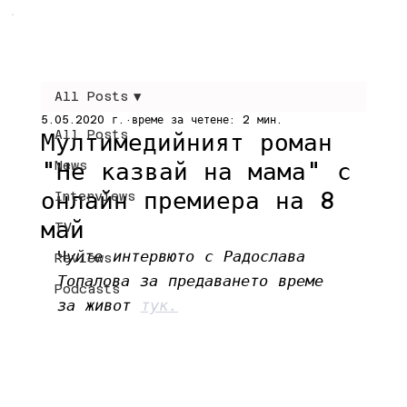
All Posts
5.05.2020 г.
време за четене: 2 мин.
All Posts
Мултимедийният роман
"Не казвай на мама" с
News
онлайн премиера на 8
Interviews
май
TV
Ч
уйте интервюто с Радослава 
Reviews
Топалова за предаването време 
Podcasts
за живот 
тук
.