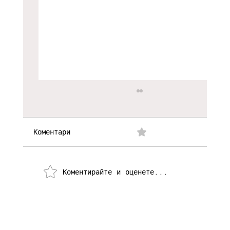
Коментари
0.0/5 (0)
Коментирайте и оценете...
Николай Йорданов: "Истината за
трагедията в Бенгази така и не