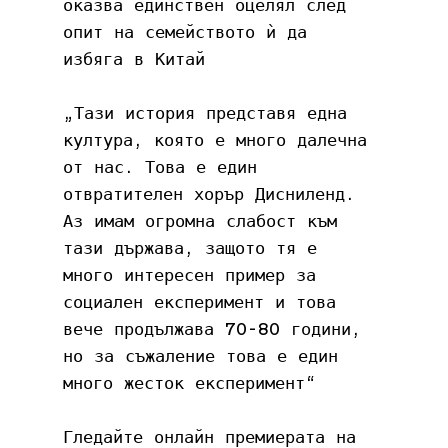
оказва единствен оцелял след 
опит на семейството ѝ да 
избяга в Китай
„Тази история представя една 
култура, която е много далечна 
от нас. Това е един 
отвратителен хорър Дисниленд. 
Аз имам огромна слабост към 
тази държава, защото тя е 
много интересен пример за 
социален експеримент и това 
вече продължава 70-80 години, 
но за съжаление това е един 
много жесток експеримент“
Гледайте онлайн премиерата на 