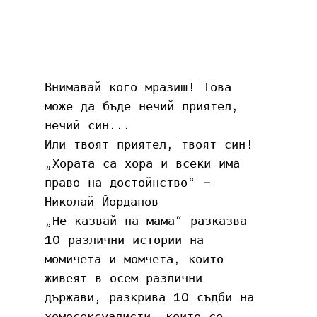
Внимавай кого мразиш! Това 
може да бъде нечий приятел, 
нечий син...
Или твоят приятел, твоят син!
„Хората са хора и всеки има 
право на достойнство“ – 
Николай Йорданов
„Не казвай на мама“ разказва 
10 различни истории на 
момичета и момчета, които 
живеят в осем различни 
държави, разкрива 10 съдби на 
хомосексуалисти, които се 