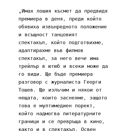
„Имах лошия късмет да предвидя 
премиера в деня, преди който 
обявиха извънредното положение 
и всъщност танцовият 
спектакъл, който подготвихме, 
адаптирахме във филмов 
спектакъл, за него вече има 
трейлър в ютюб и всеки може да 
го види. Ще бъде премиера 
разговор с журналиста Георги 
Тошев. Ще излъчим и някои от 
нещата, които заснехме, защото 
това е мултимедиен порект, 
който надмогва литературните 
граници и се превръща в кино, 
както и в спектакъл. Освен 