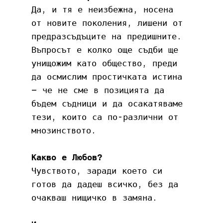
Да, и тя е неизбежна, носена 
от новите поколения, лишени от 
предразсъдъците на предишните. 
Въпросът е колко още съдби ще 
унищожим като общество, преди 
да осмислим простичката истина 
– че не сме в позицията да 
бъдем съдници и да осакатяваме 
тези, които са по-различни от 
мнозинството.
Какво е Любов?
Чувството, заради което си 
готов да дадеш всичко, без да 
очакваш нищичко в замяна.