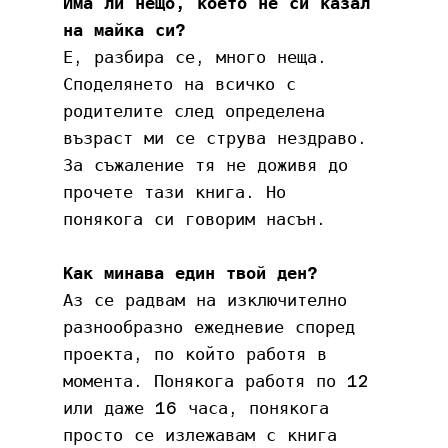
Има ли нещо, което не си казал 
на майка си?
Е, разбира се, много неща. 
Споделянето на всичко с 
родителите след определена 
възраст ми се струва нездраво. 
За съжаление тя не доживя до 
прочете тази книга. Но 
понякога си говорим насън.
Как минава един твой ден?
Аз се радвам на изключително 
разнообразно ежедневие според 
проекта, по който работя в 
момента. Понякога работя по 12 
или даже 16 часа, понякога 
просто се излежавам с книга 