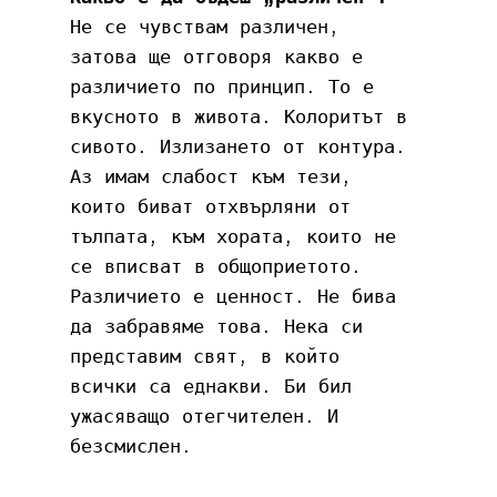
Не се чувствам различен, 
затова ще отговоря какво е 
различието по принцип. То е 
вкусното в живота. Колоритът в 
сивото. Излизането от контура. 
Аз имам слабост към тези, 
които биват отхвърляни от 
тълпата, към хората, които не 
се вписват в общоприетото. 
Различието е ценност. Не бива 
да забравяме това. Нека си 
представим свят, в който 
всички са еднакви. Би бил 
ужасяващо отегчителен. И 
безсмислен.