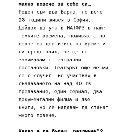
малко повече за себе си…
Роден съм във Варна, но вече 
23 години живея в София. 
Дойдох да уча в НАТФИЗ в най-
тежките времена, поживях с по 
левче на ден известно време и 
си представях, че ще се 
занимавам с театрални 
постановки. Театърът още не ми 
се е случил, но участвах в 
създаването на над 40 тв 
предавания, един сериал, два 
документални филма и две 
книги, но се надявам да станат 
много повече.
Какво е да бъдеш „различен“?