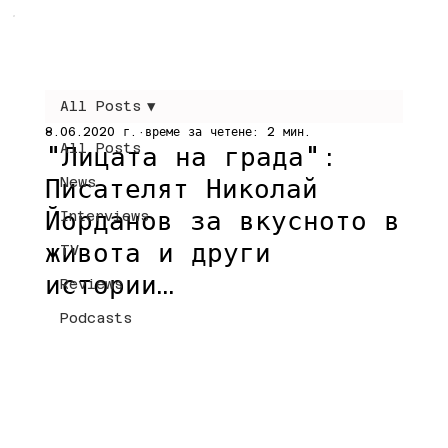
All Posts
8.06.2020 г.
време за четене: 2 мин.
All Posts
"Лицата на града":
Писателят Николай
News
Йорданов за вкусното в
Interviews
живота и други
TV
истории…
Reviews
Podcasts