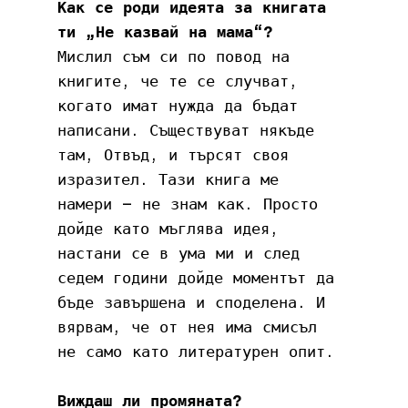
Как се роди идеята за книгата 
ти „Не казвай на мама“?
Мислил съм си по повод на 
книгите, че те се случват, 
когато имат нужда да бъдат 
написани. Съществуват някъде 
там, Отвъд, и търсят своя 
изразител. Тази книга ме 
намери – не знам как. Просто 
дойде като мъглява идея, 
настани се в ума ми и след 
седем години дойде моментът да 
бъде завършена и споделена. И 
вярвам, че от нея има смисъл 
не само като литературен опит.
Виждаш ли промяната?