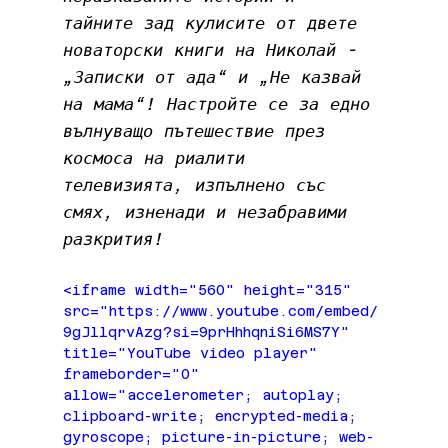
тайните зад кулисите от двете 
новаторски книги на Николай - 
„Записки от ада“ и „Не казвай 
на мама“! Настройте се за едно 
вълнуващо пътешествие през 
космоса на риалити 
телевизията, изпълнено със 
смях, изненади и незабравими 
разкрития!
<iframe width="560" height="315" 
src="https://www.youtube.com/embed/
9gJllqrvAzg?si=9prHhhqniSi6MS7Y" 
title="YouTube video player" 
frameborder="0" 
allow="accelerometer; autoplay; 
clipboard-write; encrypted-media; 
gyroscope; picture-in-picture; web-