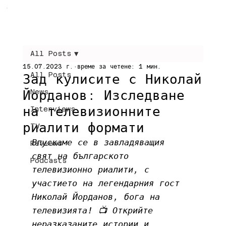
All Posts
15.07.2023 г.
време за четене: 1 мин.
All Posts
Зад кулисите с Николай
Йорданов: Изследване
News
на телевизионните
Interviews
риалити формати
TV
Впускаме се в завладяващия 
Reviews
свят на българското 
Podcasts
телевизионно риалити, с 
участието на легендарния гост 
Николай Йорданов, бога на 
телевизията! 📺 Открийте 
неразказаните истории и 