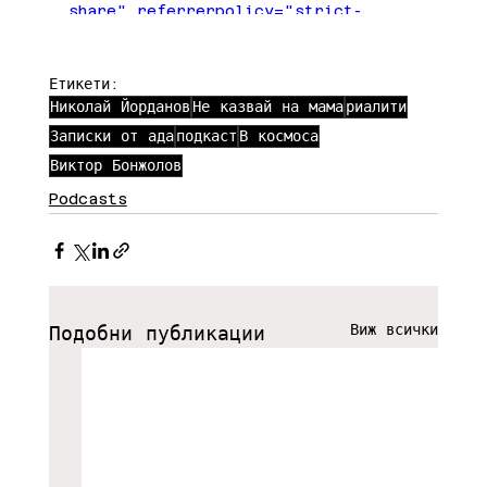
share" referrerpolicy="strict-
origin-when-cross-origin" 
allowfullscreen></iframe>
Етикети:
Николай Йорданов
Не казвай на мама
риалити
Записки от ада
подкаст
В космоса
Виктор Бонжолов
Podcasts
Виж всички
Подобни публикации