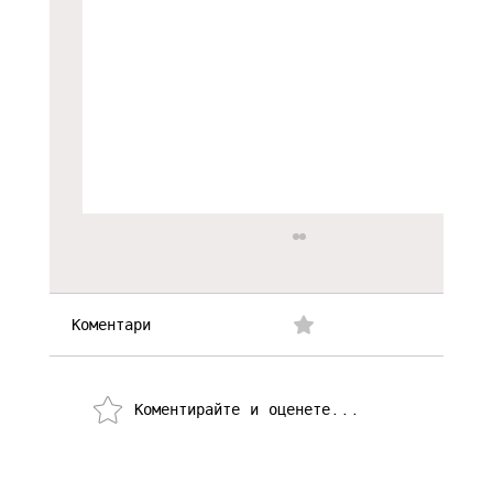
Коментари
0.0/5 (0)
Коментирайте и оценете...
Как се създава хитово риалити?