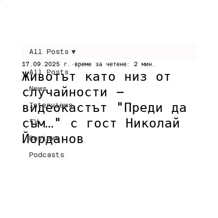
All Posts
17.09.2025 г.
време за четене: 2 мин.
All Posts
Животът като низ от
случайности –
News
видеокастът "Преди да
Interviews
съм…" с гост Николай
TV
Йорданов
Reviews
Podcasts