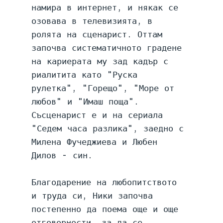
намира в интернет, и някак се 
озовава в телевизията, в 
ролята на сценарист. Оттам 
започва систематичното градене 
на кариерата му зад кадър с 
риалитита като "Руска 
рулетка", "Горещо", "Море от 
любов" и "Имаш поща". 
Съсценарист е и на сериала 
"Седем часа разлика", заедно с 
Милена Фучеджиева и Любен 
Дилов - син.
Благодарение на любопитството 
и труда си, Ники започва 
постепенно да поема още и още 
отговорности, за да се 