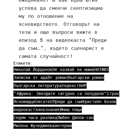
ежедневно? И как една ютия 
успява да смекчи скептизицма 
му по отношение на 
ясновидството. Отговорът на 
тези и още въпроси вижте в 
епизод 5 на видеокаста "Преди 
да съм…", където сценарист е 
самата случайност!
Етикети:
Николай Йорданов
Не казвай на мама
НАТФИЗ
Записки от ада
бг роман
български роман
българска литература
подкаст
БНР
"Африка: Звездите сигурно са полудели"
Страх
Ясновидци
писател
Преди да съм
Кристиян Бозов
видеокаст
кинознание
Имаш поща
Седем часа разлика
Любен Дилов-син
Милена Фучеджиева
интервю