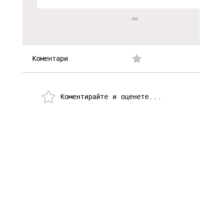
Коментари
0.0/5 (0)
Коментирайте и оценете...
Зад кулисите с Николай
Йорданов: Изследване на
телевизионните риалити формати