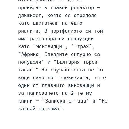
превърне в главен редактор – 
длъжност, която се определя 
като двигателя на едно 
риалити. В портфолиото си той 
има разнообразни продукции 
като "Ясновидци", "Страх", 
"Африка: Звездите сигурно са 
полудели" и "България търси 
талант".Но случайността не го 
води само до телевизията, тя е 
един от главните виновници и 
за написването на 2-те му 
книги – "Записки от aда" и "Не 
казвай на мама".