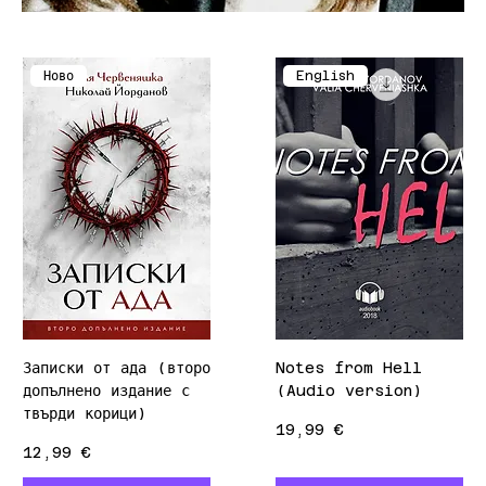
Ново
English
Записки от ада (второ
Notes from Hell
допълнено издание с
(Audio version)
твърди корици)
Цена
19,99 €
Цена
12,99 €